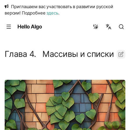
Приглашаем вас участвовать в развитии русской
версии! Подробнее
здесь
.
Hello Algo
简体中文
繁體中文
Глава 4. Массивы и списки
English
日本語
Русский