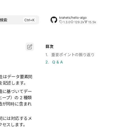
krahets/hello-algo
検索
1.3.0
129.2k
15.5k
目次
1. 重要ポイントの振り返り
2. Q & A
構造はデータ要素間
を記述します。
造に基づいてデー
プ）の 2 種類
造が同時に含まれ
間には対応するメ
クセスします。