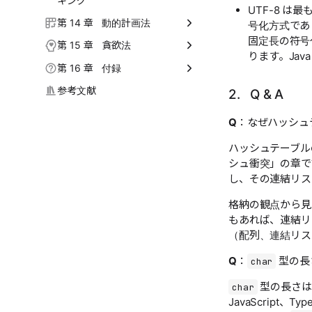
キング
7.7 演習
UTF-8 は
9.5 演習
10.4 ハッシュによる最適化戦
11.3 バブルソート
12.2 分割統治探索戦略
略
13.1 バックトラッキングアル
第 14 章 動的計画法
号化方式であり
11.4 挿入ソート
12.3 二分木の構築問題
ゴリズム
固定長の符号化
10.5 探索アルゴリズム再考
14.1 動的計画法入門
第 15 章 貪欲法
11.5 クイックソート
12.4 ハノイの塔の問題
ります。Jav
13.2 全順列問題
10.6 まとめ
14.2 動的計画法の問題特性
15.1 貪欲法
第 16 章 付録
11.6 マージソート
12.5 まとめ
13.3 部分和問題
10.7 演習
14.3 動的計画法の問題解決の
15.2 分数ナップサック問題
16.1 プログラミング環境のイ
参考文献
2. Q & A
11.7 ヒープソート
12.6 演習
13.4 n クイーン問題
考え方
ンストール
15.3 最大容量問題
Q
：なぜハッシュ
11.8 バケットソート
13.5 まとめ
14.4 0-1 ナップサック問題
16.2 一緒に制作に参加しまし
15.4 最大積分割問題
ょう
11.9 計数ソート
13.6 演習
14.5 完全ナップサック問題
ハッシュテーブル
15.5 まとめ
16.3 用語集
シュ衝突」の章で
11.10 基数ソート
14.6 編集距離問題
し、その連結リス
15.6 演習
11.11 まとめ
14.7 まとめ
格納の観点から見
11.12 演習
14.8 演習
もあれば、連結リ
（配列、連結リス
Q
：
型の長
char
型の長さは
char
JavaScript、