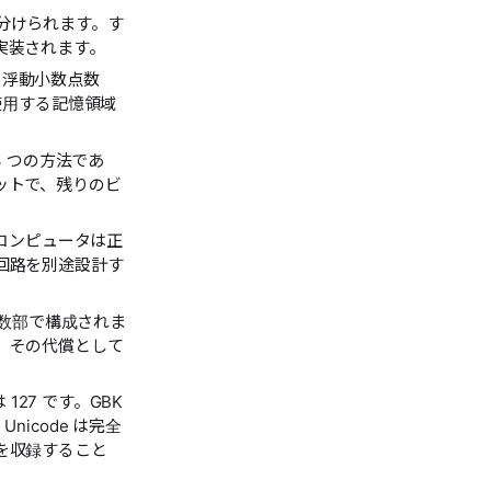
分けられます。す
実装されます。
、浮動小数点数
使用する記憶領域
3 つの方法であ
ットで、残りのビ
、コンピュータは正
回路を別途設計す
仮数部で構成されま
、その代償として
127 です。GBK
icode は完全
を収録すること