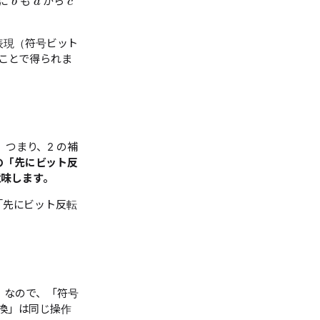
逆に
も
から
表現（符号ビット
」ことで得られま
つまり、2 の補
の「先にビット反
意味します。
「先にビット反転
」なので、「符号
変換」は同じ操作