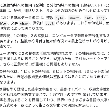
に連続領域への格納（配列）と分散領域への格納（連結リスト）に
構造は、配列、連結リスト、またはその両方の組み合わせによって
における基本データ型には、整数
、
、
、
byte
short
int
long
、文字
、真偽値
があります。これらの値域は、
uble
char
bool
現方式によって決まります。
値表現、1 の補数、2 の補数は、コンピュータで数値を符号化する 
換できます。整数の符号付き絶対値表現では最上位ビットが符号ビ
値です。
ュータ内では 2 の補数の形式で格納されます。2 の補数表現では
算を同じように扱うことができ、減算のために特別なハードウェア
、さらに正負のゼロが重複する問題もありません。
の符号化は、1 ビットの符号部、8 ビットの指数部、23 ビットの
あるため、浮動小数点数の値域は整数よりはるかに広くなりますが
なります。
ードは最も早く登場した英字文字集合で、長さは 1 バイト、収録文字数は 
く使われる中国語文字集合で、2 万字以上の漢字を収録しています。Un
準を提供することを目指しており、世界中のさまざまな言語の文字
ド方式の不一致によって生じる文字化けの問題を解決します。