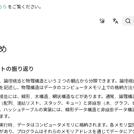
ちら
をご覧ください。
简体中文
繁體中文
とめ
English
日本語
ントの振り返り
Русский
、論理構造と物理構造という 2 つの観点から分類できます。論理
を記述し、物理構造はデータのコンピュータメモリ上での格納方法
構造には、線形、木構造、網状構造などがあります。通常、論理構
（配列、連結リスト、スタック、キュー）と非線形（木、グラフ、ヒー
。ハッシュテーブルの実装には、線形データ構造と非線形データ構
ます。
実行時、データはコンピュータメモリに格納されます。各メモリ空
があり、プログラムはそれらのメモリアドレスを通じてデータにア