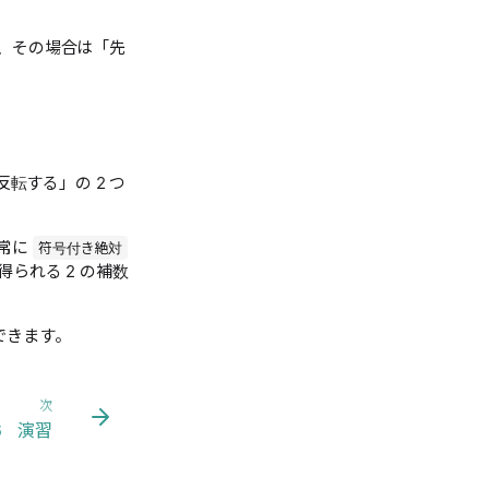
、その場合は「先
転する」の 2 つ
常に
符号付き絶対
得られる 2 の補数
できます。
次
.6 演習