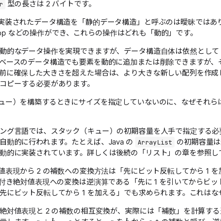
型の長さは 2 バイトです。
r
実装されたデータ構造を「静的データ構造」と呼ぶのは曖昧ではあり
や pop などの操作ができ、これらの操作はどれも「動的」です。
動的なデータ操作を実現できますが、データ構造自体は依然として
ベースのデータ構造でも要素を動的に追加または削除できますが、
前に確保した大きさを超えた場合は、より大きな新しい配列を作成
コピーする必要があります。
ュー）を構築するときにサイズを指定していないのに、なぜそれら
ング言語では、スタック（キュー）の初期容量を人手で指定する必
自動的に行われます。たとえば、Java の
の初期容量は通
ArrayList
動的に実装されています。詳しくは後続の「リスト」の章を参照し
値表現から 2 の補数への変換方法は「先にビット反転してから 1 
号付き絶対値表現への変換は逆演算である「先に 1 を引いてからビ
先にビット反転してから 1 を加える」でも求められます。これはな
a
c
絶対値表現と 2 の補数の相互変換が、実際には「補数」を計算す
a
+
b
=
c
b