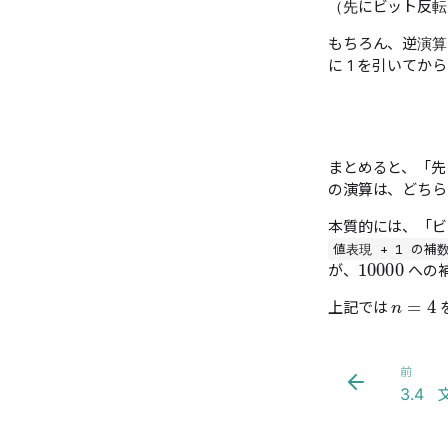
（先にビット反転
もちろん、逆演算
に 1 を引いて
まとめると、「先に
の演算は、どち
本質的には、「
10000
値表現 + 1 の補数 
が、
への
n
=
4
上記では
前
3.4