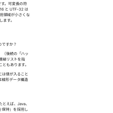
いです。可変長の符
 UTF-32 は
も使用領域が小さくな
用します。
のですか？
」（後続の「ハッ
連結リストを指
こともあります。
には値が入ること
は線形データ構造
とえば、Java、
イントを保持）を採用し