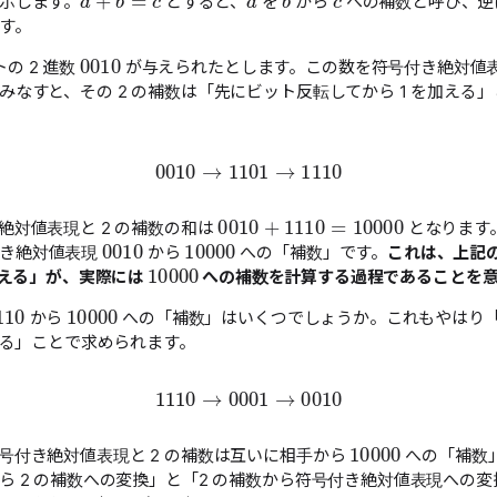
示します。
とすると、
を
から
への補数と呼び、
す。
0010
の 2 進数
が与えられたとします。この数を符号付き絶対値
みなすと、その 2 の補数は「先にビット反転してから 1 を加える
0010
→
1101
→
1110
0010
+
1110
=
10000
絶対値表現と 2 の補数の和は
となります。
0010
10000
き絶対値表現
から
への「補数」です。
これは、上記
10000
加える」が、実際には
への補数を計算する過程であることを
110
10000
から
への「補数」はいくつでしょうか。これもやはり
加える」ことで求められます。
1110
→
0001
→
0010
10000
号付き絶対値表現と 2 の補数は互いに相手から
への「補数
ら 2 の補数への変換」と「2 の補数から符号付き絶対値表現への