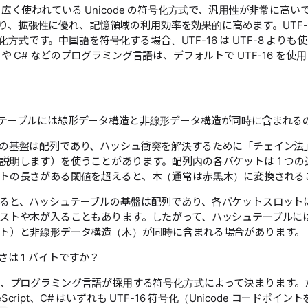
最も広く使われている Unicode の符号化方式で、汎用性が非常に高
、拡張性に優れ、記憶領域の利用効率を効果的に高めます。UTF-16 と
方式です。中国語を符号化する場合、UTF-16 は UTF-8 より
a や C# などのプログラミング言語は、デフォルトで UTF-16 を使
テーブルには線形データ構造と非線形データ構造が同時に含まれる
の基盤は配列であり、ハッシュ衝突を解決するために「チェイン法
説明します）を使うことがあります。配列内の各バケットは 1 つの
トの長さがある閾値を超えると、木（通常は赤黒木）に変換される
ると、ハッシュテーブルの基盤は配列であり、各バケットスロット
ストや木が入ることもあります。したがって、ハッシュテーブルに
ト）と非線形データ構造（木）が同時に含まれる場合があります。
さは 1 バイトですか？
、プログラミング言語が採用する符号化方式によって決まります。た
TypeScript、C# はいずれも UTF-16 符号化（Unicode コードポ