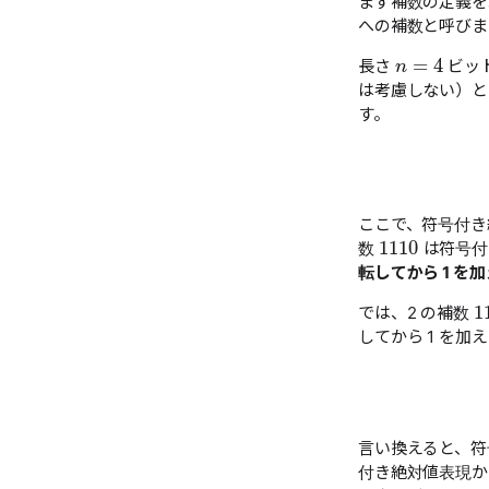
まず補数の定義を
への補数と呼びま
n
=
4
長さ
ビット
は考慮しない）と
す。
ここで、符号付き
1110
数
は符号付
転してから 1 を
1
では、2 の補数
してから 1 を
言い換えると、符
付き絶対値表現か