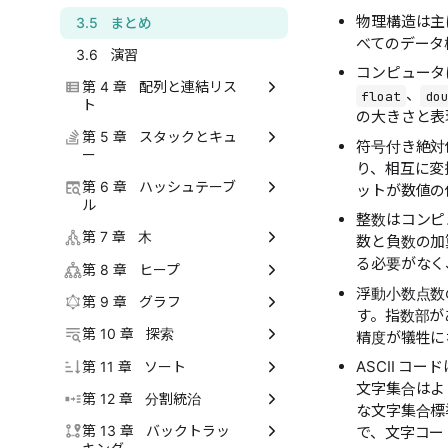
物理構造は主
2.6 演習
3.5 まとめ
べてのデータ
3.6 演習
コンピュータ
第 4 章 配列と連結リス
、
float
do
ト
の大きさと表
4.1 配列
第 5 章 スタックとキュ
符号付き絶対
ー
り、相互に変
4.2 連結リスト
5.1 スタック
第 6 章 ハッシュテーブ
ットが数値の
4.3 リスト
ル
整数はコンピ
5.2 キュー
4.4 メモリとキャッシュ *
6.1 ハッシュテーブル
第 7 章 木
数と負数の加
5.3 両端キュー
る必要がなく
4.5 まとめ
6.2 ハッシュ衝突
7.1 二分木
第 8 章 ヒープ
5.4 まとめ
浮動小数点数
4.6 演習
6.3 ハッシュアルゴリズム
7.2 二分木の走査
8.1 ヒープ
第 9 章 グラフ
す。指数部が
5.5 演習
6.4 まとめ
7.3 二分木の配列表現
8.2 ヒープ構築
9.1 グラフ
第 10 章 探索
精度が犠牲に
6.5 演習
7.4 二分探索木
8.3 Top-k 問題
9.2 グラフの基本操作
ASCII コ
10.1 二分探索
第 11 章 ソート
文字集合はよ
7.5 AVL 木 *
8.4 まとめ
9.3 グラフの走査
10.2 二分探索の挿入位置
11.1 ソートアルゴリズム
第 12 章 分割統治
な文字集合標
7.6 まとめ
8.5 演習
9.4 まとめ
10.3 二分探索の境界
11.2 選択ソート
12.1 分割統治法
第 13 章 バックトラッ
で、文字コー