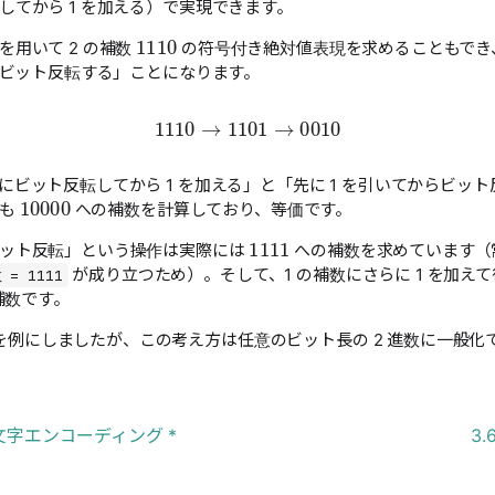
してから 1 を加える）で実現できます。
1110
を用いて 2 の補数
の符号付き絶対値表現を求めることもでき
からビット反転する」ことになります。
1110
→
1101
→
0010
ビット反転してから 1 を加える」と「先に 1 を引いてからビット反
10000
らも
への補数を計算しており、等価です。
1111
ビット反転」という操作は実際には
への補数を求めています（
が成り立つため）。そして、1 の補数にさらに 1 を加えて
= 1111
補数です。
を例にしましたが、この考え方は任意のビット長の 2 進数に一般化
 文字エンコーディング *
3