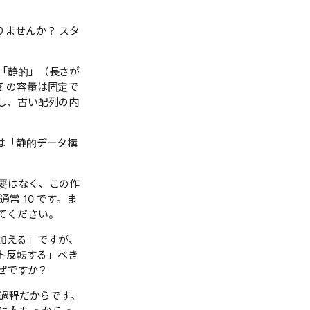
ませんか？ スタ
「静的」（長さが
その容量は固定で
し、古い配列の内
は「静的データ構
要はなく、この作
常 10 です。ま
てください。
を加える」ですが、
ット反転する」べき
ぜですか？
a
c
る過程だからです。
b