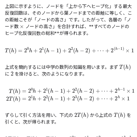
上図に示すように、ノードを「上から下へヒープ化」する最大
反復回数は、そのノードから葉ノードまでの距離に等しく、こ
×
の距離こそが「ノードの高さ」です。したがって、各層の「ノ
ード数
ノードの高さ」を合計すれば、**すべてのノードの
ヒープ化反復回数の総和**が得られます。
T
(
h
)
=
2
0
h
+
2
1
(
h
−
1
)
+
2
2
(
h
−
2
)
+
⋯
+
2
(
h
−
1
)
×
1
T
(
h
)
上式を簡約するには中学の数列の知識を用います。まず
2
に
を掛けると、次のようになります。
+
2
h
−
T
1
×
(
h
1
)
2
=
T
2
(
0
h
h
)
=
+
2
2
1
1
+
h
(
2
h
+
h
−
2
×
1
2
)
1
(
+
h
2
−
2
1
(
)
h
+
−
2
2
3
)
(
+
h
⋯
−
2
)
+
2
T
(
h
)
T
(
h
)
ずらして引く方法を用い、下式の
から上式の
を
引くと、次が得られます。
2
T
(
h
)
−
T
(
h
)
=
T
(
h
)
=
−
2
0
h
+
2
1
+
2
2
+
⋯
+
2
h
−
1