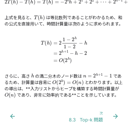
T
(
h
)
上式を見ると、
は等比数列であることがわかるため、和
の公式を直接用いて、時間計算量は次のように求められます。
=
T
2
(
h
h
)
+
=
1
2
−
1
h
−
)
−
2
2
h
1
=
−
O
2
(
−
2
h
h
h
n
=
2
h
+
1
−
1
さらに、高さ
の満二分木のノード数は
であ
O
(
2
h
)
=
O
(
n
)
るため、計算量は容易に
とわかります。以上
の導出は、**入力リストからヒープを構築する時間計算量が
O
(
n
)
であり、非常に効率的である**ことを示しています。
次
8.3 Top-k 問題