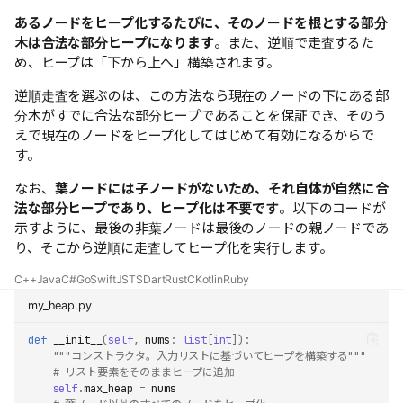
あるノードをヒープ化するたびに、そのノードを根とする部分
木は合法な部分ヒープになります
。また、逆順で走査するた
め、ヒープは「下から上へ」構築されます。
逆順走査を選ぶのは、この方法なら現在のノードの下にある部
分木がすでに合法な部分ヒープであることを保証でき、そのう
えで現在のノードをヒープ化してはじめて有効になるからで
す。
なお、
葉ノードには子ノードがないため、それ自体が自然に合
法な部分ヒープであり、ヒープ化は不要です
。以下のコードが
示すように、最後の非葉ノードは最後のノードの親ノードであ
り、そこから逆順に走査してヒープ化を実行します。
C++
Java
C#
Go
Swift
JS
TS
Dart
Rust
C
Kotlin
Ruby
my_heap.py
def
__init__
(
self
,
nums
:
list
[
int
]):
"""コンストラクタ。入力リストに基づいてヒープを構築する"""
# リスト要素をそのままヒープに追加
self
.
max_heap
=
nums