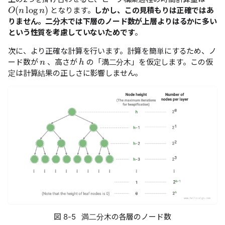
O
(
n
log
n
)
となります。
しかし、この見積もりは正確ではあ
りません。二分木では下層のノード数が上層よりはるかに多い
という性質を考慮していないためです
。
n
次に、より正確な計算を行います。計算を簡単にするため、ノ
h
ード数が
、高さが
の「満二分木」を仮定します。この仮
定は計算結果の正しさに影響しません。
図 8-5 満二分木の各層のノード数