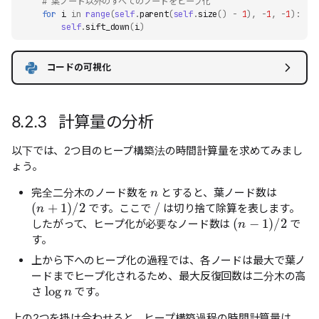
# 葉ノード以外のすべてのノードをヒープ化
for
i
in
range
(
self
.
parent
(
self
.
size
()
-
1
),
-
1
,
-
1
):
self
.
sift_down
(
i
)
コードの可視化
8.2.3 計算量の分析
以下では、2つ目のヒープ構築法の時間計算量を求めてみまし
ょう。
n
完全二分木のノード数を
とすると、葉ノード数は
(
n
+
1
)
/
2
/
です。ここで
は切り捨て除算を表します。
(
n
−
1
)
/
2
したがって、ヒープ化が必要なノード数は
で
す。
上から下へのヒープ化の過程では、各ノードは最大で葉ノ
ードまでヒープ化されるため、最大反復回数は二分木の高
log
n
さ
です。
上の2つを掛け合わせると、ヒープ構築過程の時間計算量は