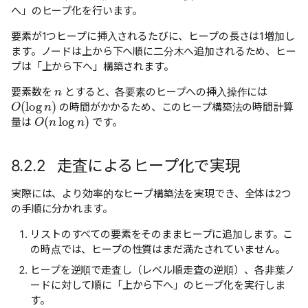
へ」のヒープ化を行います。
要素が1つヒープに挿入されるたびに、ヒープの長さは1増加し
ます。ノードは上から下へ順に二分木へ追加されるため、ヒー
プは「上から下へ」構築されます。
n
要素数を
とすると、各要素のヒープへの挿入操作には
O
(
log
n
)
の時間がかかるため、このヒープ構築法の時間計算
O
(
n
log
n
)
量は
です。
8.2.2 走査によるヒープ化で実現
実際には、より効率的なヒープ構築法を実現でき、全体は2つ
の手順に分かれます。
リストのすべての要素をそのままヒープに追加します。こ
の時点では、ヒープの性質はまだ満たされていません。
ヒープを逆順で走査し（レベル順走査の逆順）、各非葉ノ
ードに対して順に「上から下へ」のヒープ化を実行しま
す。