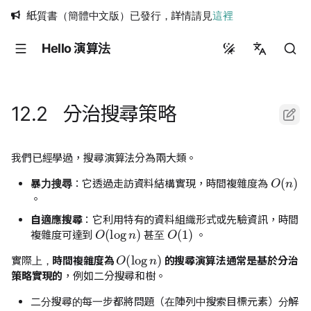
紙質書（簡體中文版）已發行，詳情請見
這裡
Hello 演算法
简体中文
繁體中文
12.2 分治搜尋策略
English
日本語
我們已經學過，搜尋演算法分為兩大類。
O
(
n
)
Русский
暴力搜尋
：它透過走訪資料結構實現，時間複雜度為
。
自適應搜尋
：它利用特有的資料組織形式或先驗資訊，時間
O
(
log
n
)
O
(
1
)
複雜度可達到
甚至
。
O
(
log
n
)
實際上，
時間複雜度為
的搜尋演算法通常是基於分治
策略實現的
，例如二分搜尋和樹。
二分搜尋的每一步都將問題（在陣列中搜索目標元素）分解