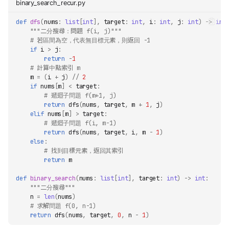
binary_search_recur.py
def
dfs
(
nums
:
list
[
int
],
target
:
int
,
i
:
int
,
j
:
int
)
->
int
"""二分搜尋：問題 f(i, j)"""
# 若區間為空，代表無目標元素，則返回 -1
if
i
>
j
:
return
-
1
# 計算中點索引 m
m
=
(
i
+
j
)
//
2
if
nums
[
m
]
<
target
:
# 遞迴子問題 f(m+1, j)
return
dfs
(
nums
,
target
,
m
+
1
,
j
)
elif
nums
[
m
]
>
target
:
# 遞迴子問題 f(i, m-1)
return
dfs
(
nums
,
target
,
i
,
m
-
1
)
else
:
# 找到目標元素，返回其索引
return
m
def
binary_search
(
nums
:
list
[
int
],
target
:
int
)
->
int
:
"""二分搜尋"""
n
=
len
(
nums
)
# 求解問題 f(0, n-1)
return
dfs
(
nums
,
target
,
0
,
n
-
1
)