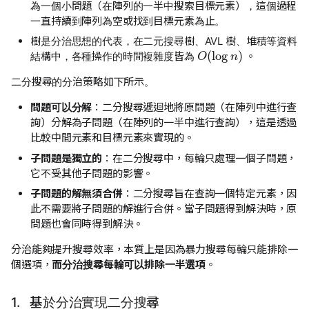
為一個小問題（在陣列的一半中搜索目標元素），這個過程
一直持續到陣列為空或找到目標元素為止。
樹是分治思想的代表，在二元搜尋樹、AVL 樹、堆積等資料
O
(
log
n
)
結構中，各種操作的時間複雜度皆為
。
二分搜尋的分治策略如下所示。
問題可以分解
：二分搜尋遞迴地將原問題（在陣列中進行查
詢）分解為子問題（在陣列的一半中進行查詢），這是透過
比較中間元素和目標元素來實現的。
子問題是獨立的
：在二分搜尋中，每輪只處理一個子問題，
它不受其他子問題的影響。
子問題的解無須合併
：二分搜尋旨在查詢一個特定元素，因
此不需要將子問題的解進行合併。當子問題得到解決時，原
問題也會同時得到解決。
分治能夠提升搜尋效率，本質上是因為暴力搜尋每輪只能排除一
個選項，
而分治搜尋每輪可以排除一半選項
。
1. 基於分治實現二分搜尋