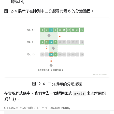
時返回。
6
圖 12-4 展示了在陣列中二分搜尋元素
的分治過程。
圖 12-4 二分搜尋的分治過程
在實現程式碼中，我們宣告一個遞迴函式
來求解問題
dfs()
f
(
i
,
j
)
：
C++
Java
C#
Go
Swift
JS
TS
Dart
Rust
C
Kotlin
Ruby