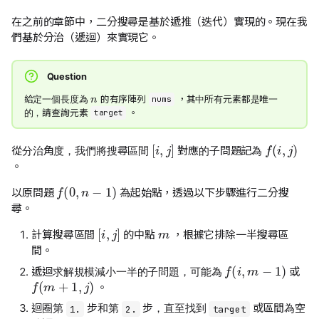
在之前的章節中，二分搜尋是基於遞推（迭代）實現的。現在我
們基於分治（遞迴）來實現它。
Question
n
給定一個長度為
的有序陣列
，其中所有元素都是唯一
nums
的，請查詢元素
。
target
[
i
,
j
]
f
(
i
,
j
)
從分治角度，我們將搜尋區間
對應的子問題記為
。
f
(
0
,
n
−
1
)
以原問題
為起始點，透過以下步驟進行二分搜
尋。
m
[
i
,
j
]
計算搜尋區間
的中點
，根據它排除一半搜尋區
間。
f
(
i
,
m
−
1
)
遞迴求解規模減小一半的子問題，可能為
或
f
(
m
+
1
,
j
)
。
迴圈第
步和第
步，直至找到
或區間為空
1.
2.
target