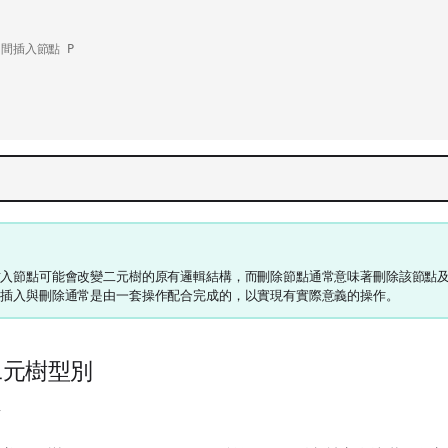
 中間插入節點 P
插入節點可能會改變二元樹的原有邏輯結構，而刪除節點通常意味著刪除該節點
，插入與刪除通常是由一套操作配合完成的，以實現有實際意義的操作。
見二元樹型別
樹