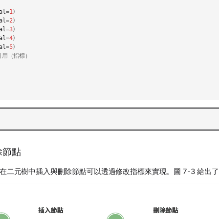
al
=
1
)
al
=
2
)
al
=
3
)
al
=
4
)
al
=
5
)
引用（指標）
除節點
在二元樹中插入與刪除節點可以透過修改指標來實現。圖 7-3 給出