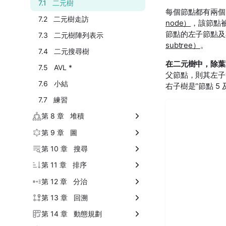
2.6 練習
3.5 小結
4.4 記憶體與快取 *
5.3 雙向佇列
6.2 雜湊衝突
7.1 二元樹
每個節點都有兩個
3.6 練習
4.5 小結
5.4 小結
6.3 雜湊演算法
7.2 二元樹走訪
node）
，該節點
節點的左子節點及
4.6 練習
5.5 練習
6.4 小結
7.3 二元樹陣列表示
subtree）
。
6.5 練習
7.4 二元搜尋樹
在二元樹中，除葉
7.5 AVL *
父節點，則其左子節
7.6 小結
右子樹是“節點 5
7.7 練習
第 8 章 堆積
8.1 堆積
第 9 章 圖
8.2 建堆積操作
9.1 圖
第 10 章 搜尋
8.3 Top-k 問題
9.2 圖基礎操作
10.1 二分搜尋
第 11 章 排序
8.4 小結
9.3 圖的走訪
10.2 二分搜尋插入點
11.1 排序演算法
第 12 章 分治
8.5 練習
9.4 小結
10.3 二分搜尋邊界
11.2 選擇排序
12.1 分治演算法
第 13 章 回溯
9.5 練習
10.4 雜湊最佳化策略
11.3 泡沫排序
12.2 分治搜尋策略
13.1 回溯演算法
第 14 章 動態規劃