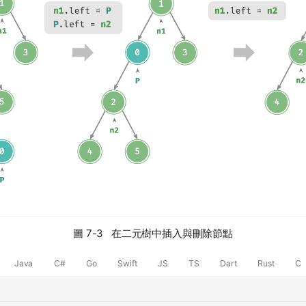
圖 7-3 在二元樹中插入與刪除節點
Java
C#
Go
Swift
JS
TS
Dart
Rust
C