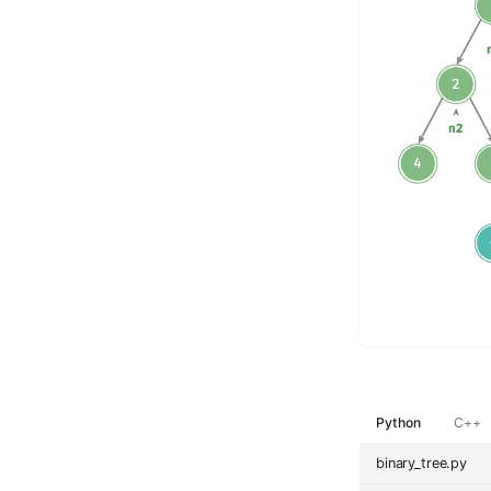
Python
C++
binary_tree.py