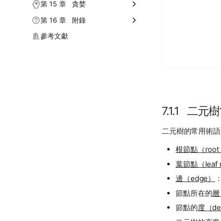
10.5 重識搜尋演算法
11.4 插入排序
12.3 構建樹問題
13.2 全排列問題
14.1 初探動態規劃
第 15 章 貪婪
10.6 小結
11.5 快速排序
12.4 河內塔問題
13.3 子集和問題
14.2 DP 問題特性
15.1 貪婪演算法
第 16 章 附錄
10.7 練習
11.6 合併排序
12.5 小結
13.4 N 皇后問題
14.3 DP 解題思路
15.2 分數背包問題
16.1 程式設計環境安裝
參考文獻
11.7 堆積排序
12.6 練習
13.5 小結
14.4 0-1 背包問題
15.3 最大容量問題
16.2 一起參與創作
11.8 桶排序
13.6 練習
14.5 完全背包問題
15.4 最大切分乘積問題
16.3 術語表
11.9 計數排序
14.6 編輯距離問題
15.5 小結
11.10 基數排序
14.7 小結
15.6 練習
7.1.1 二
11.11 小結
14.8 練習
11.12 練習
二元樹的常用術語如
根節點（root 
葉節點（leaf 
邊（edge）
節點所在的
層
節點的
度（de