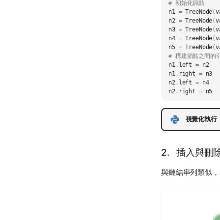
# 初始化節點
n1
=
TreeNode
(
v
n2
=
TreeNode
(
v
n3
=
TreeNode
(
v
n4
=
TreeNode
(
v
n5
=
TreeNode
(
v
# 構建節點之間的
n1
.
left
=
n2
n1
.
right
=
n3
n2
.
left
=
n4
n2
.
right
=
n5
視覺化執行
2. 插入與刪
與鏈結串列類似，