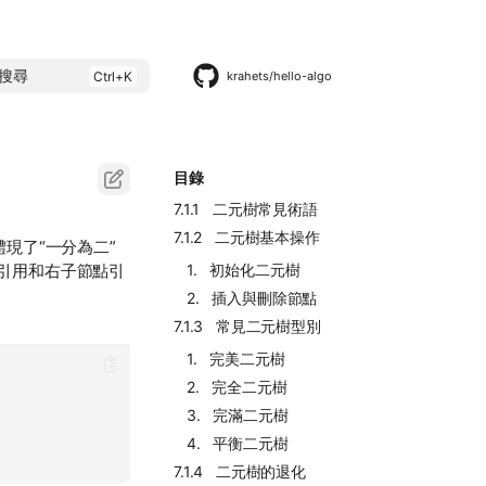
搜尋
krahets/hello-algo
目錄
7.1.1 二元樹常見術語
7.1.2 二元樹基本操作
現了“一分為二”
1. 初始化二元樹
引用和右子節點引
2. 插入與刪除節點
7.1.3 常見二元樹型別
1. 完美二元樹
2. 完全二元樹
3. 完滿二元樹
4. 平衡二元樹
7.1.4 二元樹的退化