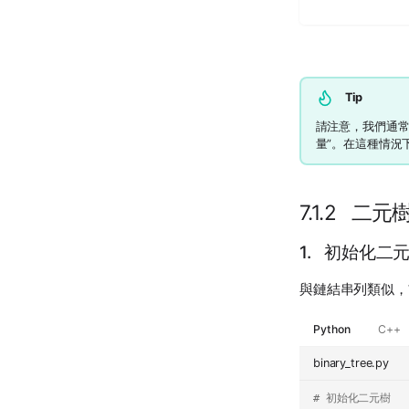
Tip
請注意，我們通常
量”。在這種情況
7.1.2 二
1. 初始化二
與鏈結串列類似，
Python
C++
binary_tree.py
# 初始化二元樹