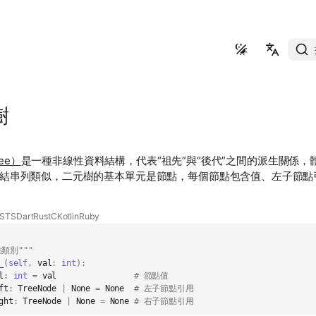
简体中文
繁體中文
樹
English
日本語
ree）
是一種非線性資料結構，代表“祖先”與“後代”之間的派生關係，體
結串列類似，二元樹的基本單元是節點，每個節點包含值、左子節點
Русский
S
TS
Dart
Rust
C
Kotlin
Ruby
類別"""
_
(
self
,
val
:
int
):
l
:
int
=
val
# 節點值
ft
:
TreeNode
|
None
=
None
# 左子節點引用
ght
:
TreeNode
|
None
=
None
# 右子節點引用