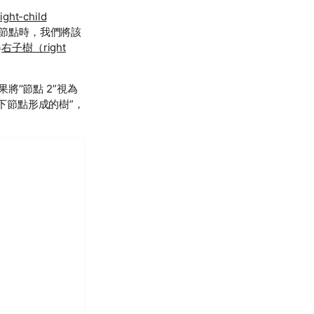
ht-child
節點時，我們將該
得
右子樹（right
果將“節點 2”視為
以下節點形成的樹”，