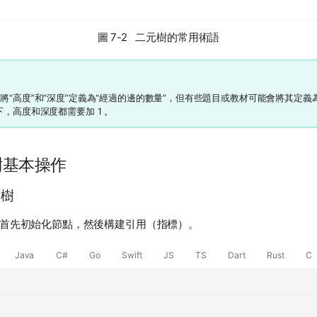
圖 7-2 二元樹的常用術語
將“高度”和“深度”定義為“經過的邊的數量”，但有些題目或教材可能會將其定義
下，高度和深度都需要加 1 。
元樹基本操作
元樹
首先初始化節點，然後構建引用（指標）。
Java
C#
Go
Swift
JS
TS
Dart
Rust
C