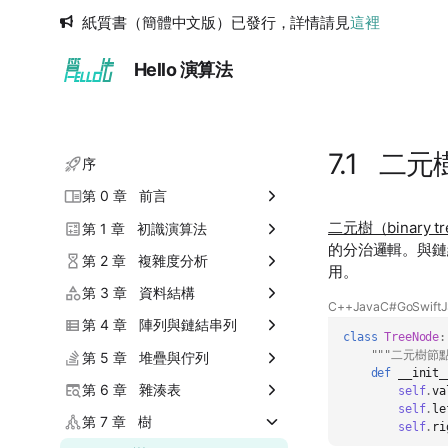
紙質書（簡體中文版）已發行，詳情請見
這裡
Hello 演算法
7.1 二元
序
第 0 章 前言
二元樹（binary t
0.1 關於本書
第 1 章 初識演算法
的分治邏輯。與鏈
0.2 如何使用本書
1.1 演算法無處不在
第 2 章 複雜度分析
用。
0.3 小結
1.2 演算法是什麼
2.1 演算法效率評估
第 3 章 資料結構
C++
Java
C#
Go
Swift
J
1.3 小結
2.2 迭代與遞迴
3.1 資料結構分類
第 4 章 陣列與鏈結串列
class
TreeNode
:
2.3 時間複雜度
"""二元樹節點
3.2 基本資料型別
4.1 陣列
第 5 章 堆疊與佇列
def
__init_
2.4 空間複雜度
3.3 數字編碼 *
4.2 鏈結串列
5.1 堆疊
第 6 章 雜湊表
self
.
va
self
.
le
2.5 小結
3.4 字元編碼 *
4.3 串列
5.2 佇列
6.1 雜湊表
第 7 章 樹
self
.
ri