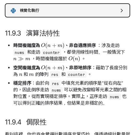
視覺化執行
11.9.3 演算法特性
O
(
n
+
m
)
時間複雜度為
、非自適應排序
：涉及走訪
n
≫
m
和走訪
，都使用線性時間。一般情況下
nums
counter
O
(
n
)
，時間複雜度趨於
。
O
(
n
+
m
)
n
m
空間複雜度為
、非原地排序
：藉助了長度分別
為
和
的陣列
和
。
res
counter
穩定排序
：由於向
中填充元素的順序是“從右向左”
res
的，因此倒序走訪
可以避免改變相等元素之間的相
nums
對位置，從而實現穩定排序。實際上，正序走訪
也
nums
可以得到正確的排序結果，但結果是非穩定的。
11.9.4 侷限性
看到這裡，你也許會覺得計數排序非常巧妙，僅透過統計數量就