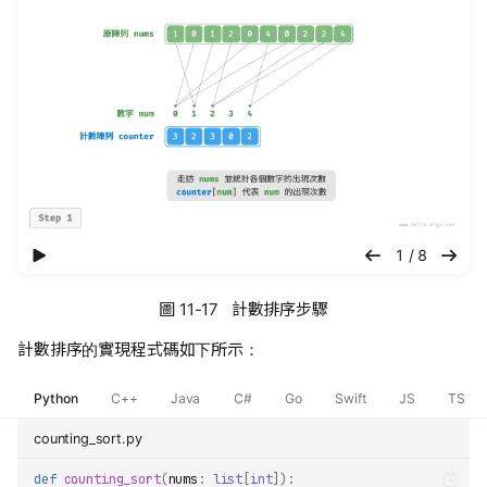
播放幻灯片
1 / 8
圖 11-17 計數排序步驟
計數排序的實現程式碼如下所示：
Python
C++
Java
C#
Go
Swift
JS
TS
counting_sort.py
def
counting_sort
(
nums
:
list
[
int
]):