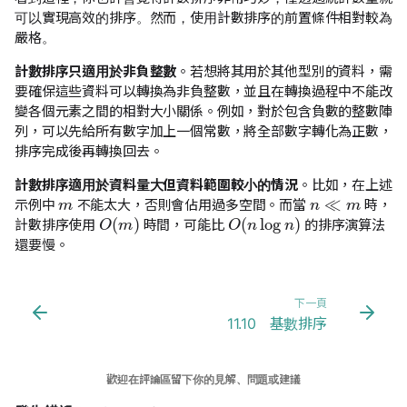
可以實現高效的排序。然而，使用計數排序的前置條件相對較為
嚴格。
計數排序只適用於非負整數
。若想將其用於其他型別的資料，需
要確保這些資料可以轉換為非負整數，並且在轉換過程中不能改
變各個元素之間的相對大小關係。例如，對於包含負數的整數陣
列，可以先給所有數字加上一個常數，將全部數字轉化為正數，
排序完成後再轉換回去。
m
n
≪
m
計數排序適用於資料量大但資料範圍較小的情況
。比如，在上述
示例中
不能太大，否則會佔用過多空間。而當
時，
O
(
m
)
O
(
n
log
n
)
計數排序使用
時間，可能比
的排序演算法
還要慢。
下一頁
11.10 基數排序
歡迎在評論區留下你的見解、問題或建議