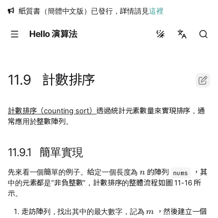
紙質書（簡體中文版）已發行，詳情請見
這裡
Hello 演算法
简体中文
繁體中文
11.9 計數排序
English
日本語
計數排序（counting sort）
透過統計元素數量來實現排序，通
常應用於整數陣列。
Русский
11.9.1 簡單實現
n
先來看一個簡單的例子。給定一個長度為
的陣列
，其
nums
中的元素都是“非負整數”，計數排序的整體流程如圖 11-16 所
示。
m
走訪陣列，找出其中的最大數字，記為
，然後建立一個
m
+
1