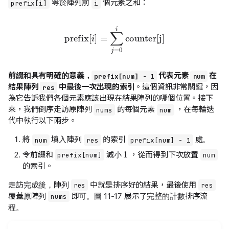
等於陣列前
個元素之和：
prefix[i]
i
prefix
[
i
]
=
counter[j]
∑
j
=
0
i
前綴和具有明確的意義，
代表元素
在
prefix[num] - 1
num
結果陣列
中最後一次出現的索引
。這個資訊非常關鍵，因
res
為它告訴我們各個元素應該出現在結果陣列的哪個位置。接下
來，我們倒序走訪原陣列
的每個元素
，在每輪迭
nums
num
代中執行以下兩步。
將
填入陣列
的索引
處。
num
res
prefix[num] - 1
1
令前綴和
減小
，從而得到下次放置
prefix[num]
num
的索引。
走訪完成後，陣列
中就是排序好的結果，最後使用
res
res
覆蓋原陣列
即可。圖 11-17 展示了完整的計數排序流
nums
程。