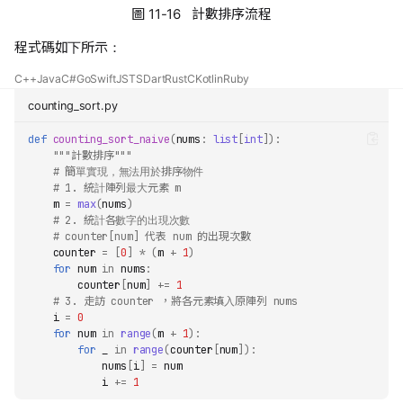
圖 11-16 計數排序流程
程式碼如下所示：
C++
Java
C#
Go
Swift
JS
TS
Dart
Rust
C
Kotlin
Ruby
counting_sort.py
def
counting_sort_naive
(
nums
:
list
[
int
]):
"""計數排序"""
# 簡單實現，無法用於排序物件
# 1. 統計陣列最大元素 m
m
=
max
(
nums
)
# 2. 統計各數字的出現次數
# counter[num] 代表 num 的出現次數
counter
=
[
0
]
*
(
m
+
1
)
for
num
in
nums
:
counter
[
num
]
+=
1
# 3. 走訪 counter ，將各元素填入原陣列 nums
i
=
0
for
num
in
range
(
m
+
1
):
for
_
in
range
(
counter
[
num
]):
nums
[
i
]
=
num
i
+=
1