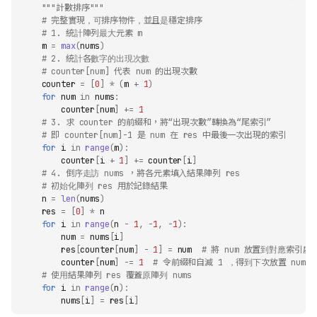
"""計數排序"""
# 完整實現，可排序物件，並且是穩定排序
# 1. 統計陣列最大元素 m
m
=
max
(
nums
)
# 2. 統計各數字的出現次數
# counter[num] 代表 num 的出現次數
counter
=
[
0
]
*
(
m
+
1
)
for
num
in
nums
:
counter
[
num
]
+=
1
# 3. 求 counter 的前綴和，將“出現次數”轉換為“尾索引”
# 即 counter[num]-1 是 num 在 res 中最後一次出現的索引
for
i
in
range
(
m
):
counter
[
i
+
1
]
+=
counter
[
i
]
# 4. 倒序走訪 nums ，將各元素填入結果陣列 res
# 初始化陣列 res 用於記錄結果
n
=
len
(
nums
)
res
=
[
0
]
*
n
for
i
in
range
(
n
-
1
,
-
1
,
-
1
):
num
=
nums
[
i
]
res
[
counter
[
num
]
-
1
]
=
num
# 將 num 放置到對應索引處
counter
[
num
]
-=
1
# 令前綴和自減 1 ，得到下次放置 num 
# 使用結果陣列 res 覆蓋原陣列 nums
for
i
in
range
(
n
):
nums
[
i
]
=
res
[
i
]