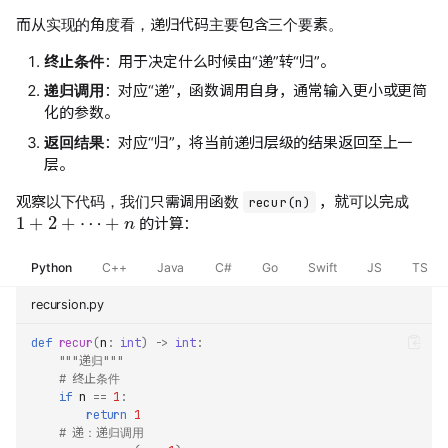
而从实现的角度看，递归代码主要包含三个要素。
终止条件
：用于决定什么时候由“递”转“归”。
递归调用
：对应“递”，函数调用自身，通常输入更小或更简
化的参数。
返回结果
：对应“归”，将当前递归层级的结果返回至上一
层。
观察以下代码，我们只需调用函数
，就可以完成
1
+
2
+
⋯
+
n
recur(n)
的计算：
Python
C++
Java
C#
Go
Swift
JS
TS
recursion.py
def
recur
(
n
:
int
)
->
int
:
"""递归"""
# 终止条件
if
n
==
1
:
return
1
# 递：递归调用