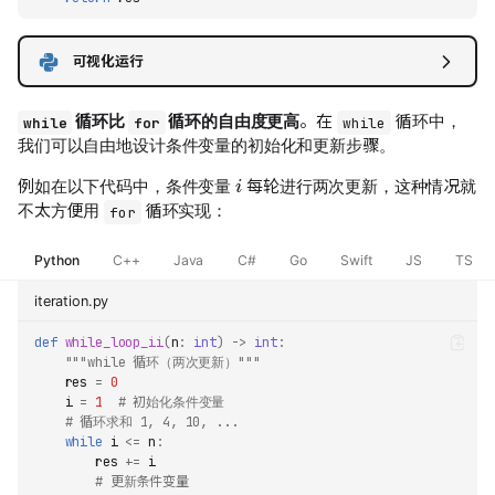
可视化运行
循环比
循环的自由度更高
。在
循环中，
while
for
while
我们可以自由地设计条件变量的初始化和更新步骤。
i
例如在以下代码中，条件变量
每轮进行两次更新，这种情况就
不太方便用
循环实现：
for
Python
C++
Java
C#
Go
Swift
JS
TS
iteration.py
def
while_loop_ii
(
n
:
int
)
->
int
:
"""while 循环（两次更新）"""
res
=
0
i
=
1
# 初始化条件变量
# 循环求和 1, 4, 10, ...
while
i
<=
n
:
res
+=
i
# 更新条件变量