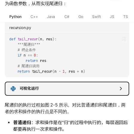
为函数参数，从而实现尾递归：
Python
C++
Java
C#
Go
Swift
JS
TS
recursion.py
def
tail_recur
(
n
,
res
):
"""尾递归"""
# 终止条件
if
n
==
0
:
return
res
# 尾递归调用
return
tail_recur
(
n
-
1
,
res
+
n
)
可视化运行
尾递归的执行过程如图 2-5 所示。对比普通递归和尾递归，两
者的求和操作的执行点是不同的。
普通递归
：求和操作是在“归”的过程中执行的，每层返回后
都要再执行一次求和操作。