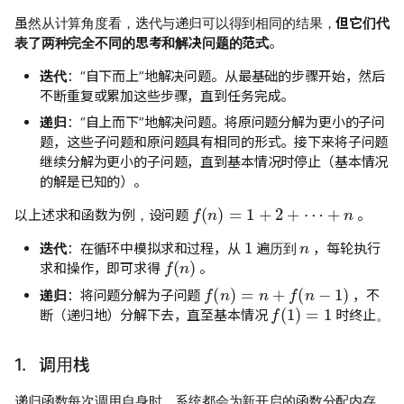
虽然从计算角度看，迭代与递归可以得到相同的结果，
但它们代
表了两种完全不同的思考和解决问题的范式
。
迭代
：“自下而上”地解决问题。从最基础的步骤开始，然后
不断重复或累加这些步骤，直到任务完成。
递归
：“自上而下”地解决问题。将原问题分解为更小的子问
题，这些子问题和原问题具有相同的形式。接下来将子问题
继续分解为更小的子问题，直到基本情况时停止（基本情况
的解是已知的）。
f
(
n
)
=
1
+
2
+
⋯
+
n
以上述求和函数为例，设问题
。
n
1
迭代
：在循环中模拟求和过程，从
遍历到
，每轮执行
f
(
n
)
求和操作，即可求得
。
f
(
n
)
=
n
+
f
(
n
−
1
)
递归
：将问题分解为子问题
，不
f
(
1
)
=
1
断（递归地）分解下去，直至基本情况
时终止。
1. 调用栈
递归函数每次调用自身时，系统都会为新开启的函数分配内存，