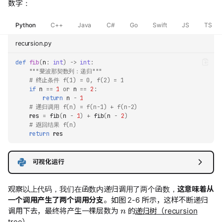
数字：
Python
C++
Java
C#
Go
Swift
JS
TS
recursion.py
def
fib
(
n
:
int
)
->
int
:
"""斐波那契数列：递归"""
# 终止条件 f(1) = 0, f(2) = 1
if
n
==
1
or
n
==
2
:
return
n
-
1
# 递归调用 f(n) = f(n-1) + f(n-2)
res
=
fib
(
n
-
1
)
+
fib
(
n
-
2
)
# 返回结果 f(n)
return
res
可视化运行
观察以上代码，我们在函数内递归调用了两个函数，
这意味着从
n
一个调用产生了两个调用分支
。如图 2-6 所示，这样不断递归
调用下去，最终将产生一棵层数为
的
递归树（recursion
tree）
。