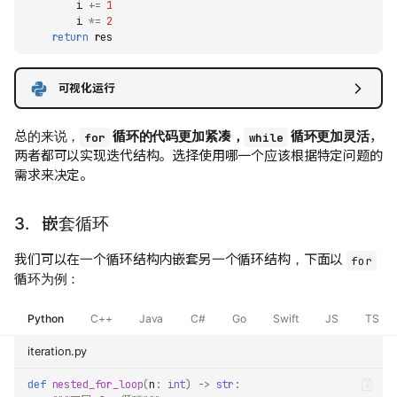
i
+=
1
i
*=
2
return
res
可视化运行
总的来说，
循环的代码更加紧凑，
循环更加灵活
，
for
while
两者都可以实现迭代结构。选择使用哪一个应该根据特定问题的
需求来决定。
3. 嵌套循环
我们可以在一个循环结构内嵌套另一个循环结构，下面以
for
循环为例：
Python
C++
Java
C#
Go
Swift
JS
TS
iteration.py
def
nested_for_loop
(
n
:
int
)
->
str
: