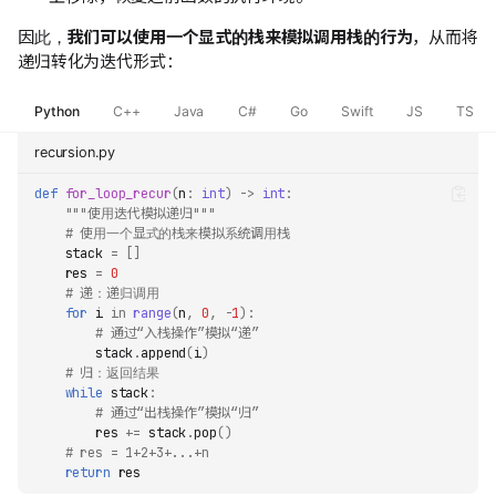
因此，
我们可以使用一个显式的栈来模拟调用栈的行为
，从而将
递归转化为迭代形式：
Python
C++
Java
C#
Go
Swift
JS
TS
recursion.py
def
for_loop_recur
(
n
:
int
)
->
int
:
"""使用迭代模拟递归"""
# 使用一个显式的栈来模拟系统调用栈
stack
=
[]
res
=
0
# 递：递归调用
for
i
in
range
(
n
,
0
,
-
1
):
# 通过“入栈操作”模拟“递”
stack
.
append
(
i
)
# 归：返回结果
while
stack
:
# 通过“出栈操作”模拟“归”
res
+=
stack
.
pop
()
# res = 1+2+3+...+n
return
res