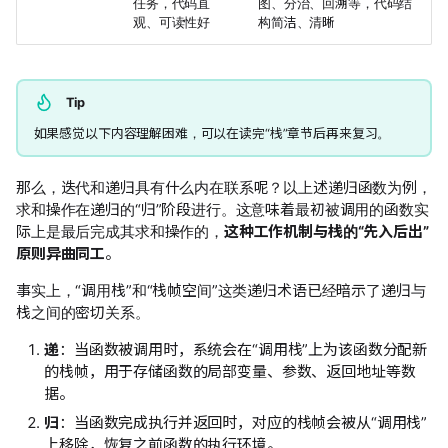
任务，代码直
图、分治、回溯等，代码结
观、可读性好
构简洁、清晰
Tip
如果感觉以下内容理解困难，可以在读完“栈”章节后再来复习。
那么，迭代和递归具有什么内在联系呢？以上述递归函数为例，
求和操作在递归的“归”阶段进行。这意味着最初被调用的函数实
际上是最后完成其求和操作的，
这种工作机制与栈的“先入后出”
原则异曲同工
。
事实上，“调用栈”和“栈帧空间”这类递归术语已经暗示了递归与
栈之间的密切关系。
递
：当函数被调用时，系统会在“调用栈”上为该函数分配新
的栈帧，用于存储函数的局部变量、参数、返回地址等数
据。
归
：当函数完成执行并返回时，对应的栈帧会被从“调用栈”
上移除，恢复之前函数的执行环境。