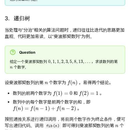
3. 递归树
当处理与“分治”相关的算法问题时，递归往往比迭代的思路更加
直观、代码更加易读。以“斐波那契数列”为例。
Question
0
,
1
,
1
,
2
,
3
,
5
,
8
,
13
,
…
n
给定一个斐波那契数列
，求该数列的第
个数字。
n
f
(
n
)
设斐波那契数列的第
个数字为
，易得两个结论。
f
(
1
)
=
0
f
(
2
)
=
1
数列的前两个数字为
和
。
数列中的每个数字是前两个数字的和，即
f
(
n
)
=
f
(
n
−
1
)
+
f
(
n
−
2
)
。
n
按照递推关系进行递归调用，将前两个数字作为终止条件，便可
写出递归代码。调用
即可得到斐波那契数列的第
个
fib(n)