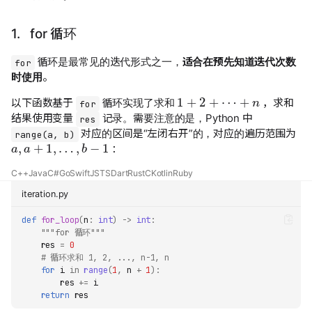
1. for 循环
循环是最常见的迭代形式之一，
适合在预先知道迭代次数
for
时使用
。
1
+
2
+
⋯
+
n
以下函数基于
循环实现了求和
，求和
for
结果使用变量
记录。需要注意的是，Python 中
res
对应的区间是“左闭右开”的，对应的遍历范围为
a
,
a
+
1
,
…
,
b
−
1
range(a, b)
：
C++
Java
C#
Go
Swift
JS
TS
Dart
Rust
C
Kotlin
Ruby
iteration.py
def
for_loop
(
n
:
int
)
->
int
:
"""for 循环"""
res
=
0
# 循环求和 1, 2, ..., n-1, n
for
i
in
range
(
1
,
n
+
1
):
res
+=
i
return
res