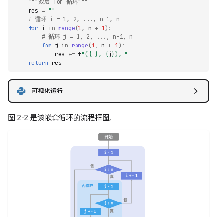
"""双层 for 循环"""
res
=
""
# 循环 i = 1, 2, ..., n-1, n
for
i
in
range
(
1
,
n
+
1
):
# 循环 j = 1, 2, ..., n-1, n
for
j
in
range
(
1
,
n
+
1
):
res
+=
f
"(
{
i
}
, 
{
j
}
), "
return
res
可视化运行
图 2-2 是该嵌套循环的流程框图。