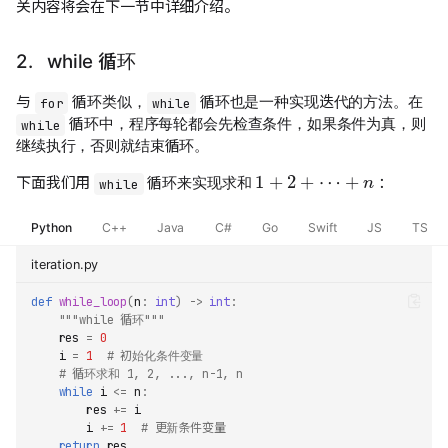
关内容将会在下一节中详细介绍。
2. while 循环
与
循环类似，
循环也是一种实现迭代的方法。在
for
while
循环中，程序每轮都会先检查条件，如果条件为真，则
while
继续执行，否则就结束循环。
1
+
2
+
⋯
+
n
下面我们用
循环来实现求和
：
while
Python
C++
Java
C#
Go
Swift
JS
TS
iteration.py
def
while_loop
(
n
:
int
)
->
int
:
"""while 循环"""
res
=
0
i
=
1
# 初始化条件变量
# 循环求和 1, 2, ..., n-1, n
while
i
<=
n
:
res
+=
i
i
+=
1
# 更新条件变量
return
res