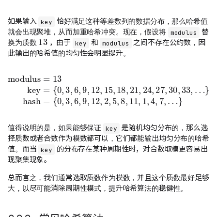
如果输入
恰好满足这种等差数列的数据分布，那么哈希值
key
就会出现聚堆，从而加重哈希冲突。现在，假设将
替
13
modulus
换为质数
，由于
和
之间不存在公约数，因
key
modulus
此输出的哈希值的均匀性会明显提升。
{
0
,
3
,
6
,
9
{
,
12
0
,
3
,
15
,
modulus
6
,
,
18
9
,
12
,
21
,
2
,
24
,
5
=
,
,
8
13
27
,
11
key
,
30
,
1
,
4
=
,
33
,
7
,
…
,
…
}
}
hash
=
值得说明的是，如果能够保证
是随机均匀分布的，那么选
key
择质数或者合数作为模数都可以，它们都能输出均匀分布的哈希
值。而当
的分布存在某种周期性时，对合数取模更容易出
key
现聚集现象。
总而言之，我们通常选取质数作为模数，并且这个质数最好足够
大，以尽可能消除周期性模式，提升哈希算法的稳健性。