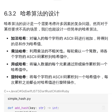
6.3.2 哈希算法的设计
哈希算法的设计是一个需要考虑许多因素的复杂问题。然而对于
某些要求不高的场景，我们也能设计一些简单的哈希算法。
加法哈希
：对输入的每个字符的 ASCII 码进行相加，将得到
的总和作为哈希值。
乘法哈希
：利用乘法的不相关性，每轮乘以一个常数，将各
个字符的 ASCII 码累积到哈希值中。
异或哈希
：将输入数据的每个元素通过异或操作累积到一个
哈希值中。
旋转哈希
：将每个字符的 ASCII 码累积到一个哈希值中，每
次累积之前都会对哈希值进行旋转操作。
C++
Java
C#
Go
Swift
JS
TS
Dart
Rust
C
Kotlin
Ruby
simple_hash.py
def
add_hash
(
key
:
str
)
->
int
: