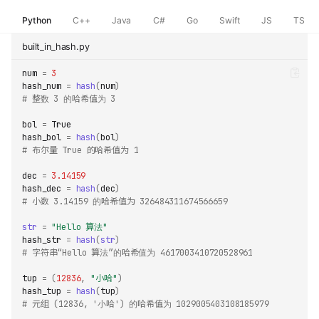
Python
C++
Java
C#
Go
Swift
JS
TS
built_in_hash.py
num
=
3
hash_num
=
hash
(
num
)
# 整数 3 的哈希值为 3
bol
=
True
hash_bol
=
hash
(
bol
)
# 布尔量 True 的哈希值为 1
dec
=
3.14159
hash_dec
=
hash
(
dec
)
# 小数 3.14159 的哈希值为 326484311674566659
str
=
"Hello 算法"
hash_str
=
hash
(
str
)
# 字符串“Hello 算法”的哈希值为 4617003410720528961
tup
=
(
12836
,
"小哈"
)
hash_tup
=
hash
(
tup
)
# 元组 (12836, '小哈') 的哈希值为 1029005403108185979