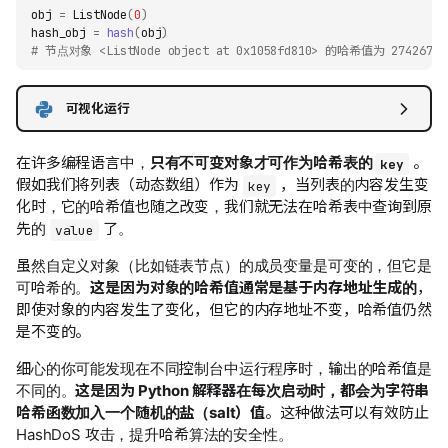
obj
=
ListNode
(
0
)
hash_obj
=
hash
(
obj
)
# 节点对象 <ListNode object at 0x1058fd810> 的哈希值为 27426752
可视化运行
在许多编程语言中，
只有不可变对象才可作为哈希表的
。
key
假如我们将列表（动态数组）作为
，当列表的内容发生变
key
化时，它的哈希值也随之改变，我们就无法在哈希表中查询到原
先的
了。
value
虽然自定义对象（比如链表节点）的成员变量是可变的，但它是
可哈希的。
这是因为对象的哈希值通常是基于内存地址生成的
，
即使对象的内容发生了变化，但它的内存地址不变，哈希值仍然
是不变的。
细心的你可能发现在不同控制台中运行程序时，输出的哈希值是
不同的。
这是因为 Python 解释器在每次启动时，都会为字符串
哈希函数加入一个随机的盐（salt）值
。这种做法可以有效防止
HashDoS 攻击，提升哈希算法的安全性。