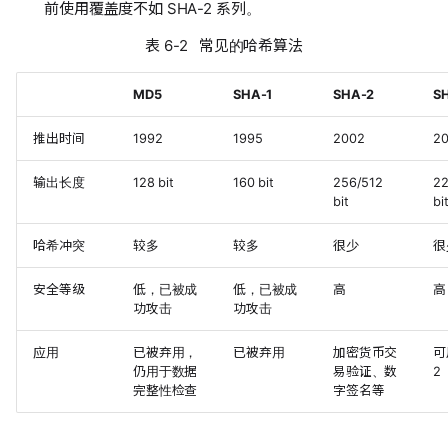
前使用覆盖度不如 SHA-2 系列。
表 6-2 常见的哈希算法
MD5
SHA-1
SHA-2
S
推出时间
1992
1995
2002
2
输出长度
128 bit
160 bit
256/512
22
bit
bi
哈希冲突
较多
较多
很少
很
安全等级
低，已被成
低，已被成
高
高
功攻击
功攻击
应用
已被弃用，
已被弃用
加密货币交
可
仍用于数据
易验证、数
2
完整性检查
字签名等