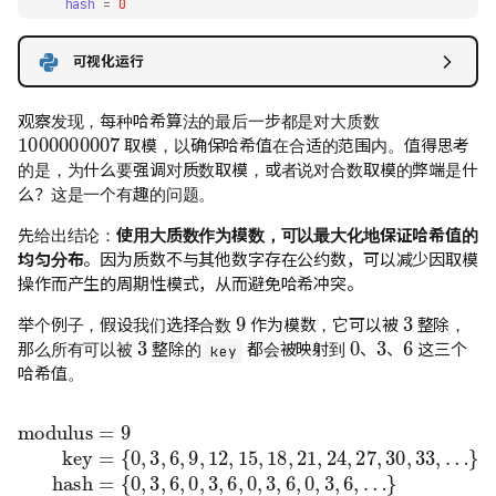
hash
=
0
modulus
=
1000000007
for
c
in
key
:
可视化运行
hash
=
(
hash
<<
4
)
^
(
hash
>>
28
)
^
ord
(
c
)
return
hash
%
modulus
观察发现，每种哈希算法的最后一步都是对大质数
1000000007
取模，以确保哈希值在合适的范围内。值得思考
的是，为什么要强调对质数取模，或者说对合数取模的弊端是什
么？这是一个有趣的问题。
先给出结论：
使用大质数作为模数，可以最大化地保证哈希值的
均匀分布
。因为质数不与其他数字存在公约数，可以减少因取模
操作而产生的周期性模式，从而避免哈希冲突。
3
9
举个例子，假设我们选择合数
作为模数，它可以被
整除，
3
3
0
6
那么所有可以被
整除的
都会被映射到
、
、
这三个
key
哈希值。
{
0
,
3
,
6
,
9
,
12
{
0
,
,
15
3
,
modulus
6
,
18
,
0
,
,
3
21
,
6
,
,
24
0
,
=
3
,
27
9
,
6
key
,
,
0
30
,
3
=
,
,
33
6
,
…
,
…
}
}
hash
=