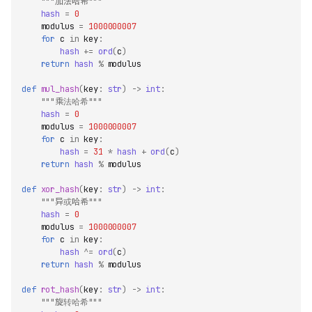
"""加法哈希"""
hash
=
0
modulus
=
1000000007
for
c
in
key
:
hash
+=
ord
(
c
)
return
hash
%
modulus
def
mul_hash
(
key
:
str
)
->
int
:
"""乘法哈希"""
hash
=
0
modulus
=
1000000007
for
c
in
key
:
hash
=
31
*
hash
+
ord
(
c
)
return
hash
%
modulus
def
xor_hash
(
key
:
str
)
->
int
:
"""异或哈希"""
hash
=
0
modulus
=
1000000007
for
c
in
key
:
hash
^=
ord
(
c
)
return
hash
%
modulus
def
rot_hash
(
key
:
str
)
->
int
:
"""旋转哈希"""