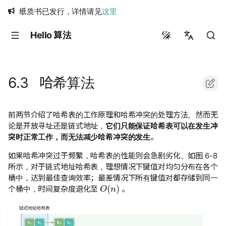
纸质书已发行，详情请见
这里
Hello 算法
简体中文
繁體中文
6.3 哈希算法
English
日本語
前两节介绍了哈希表的工作原理和哈希冲突的处理方法。然而无
论是开放寻址还是链式地址，
它们只能保证哈希表可以在发生冲
Русский
突时正常工作，而无法减少哈希冲突的发生
。
如果哈希冲突过于频繁，哈希表的性能则会急剧劣化。如图 6-8
所示，对于链式地址哈希表，理想情况下键值对均匀分布在各个
桶中，达到最佳查询效率；最差情况下所有键值对都存储到同一
O
(
n
)
个桶中，时间复杂度退化至
。