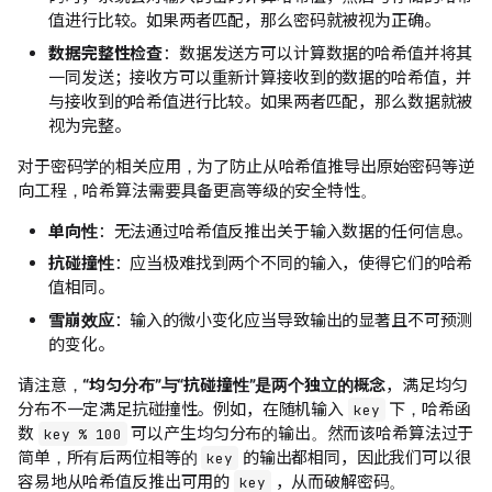
值进行比较。如果两者匹配，那么密码就被视为正确。
数据完整性检查
：数据发送方可以计算数据的哈希值并将其
一同发送；接收方可以重新计算接收到的数据的哈希值，并
与接收到的哈希值进行比较。如果两者匹配，那么数据就被
视为完整。
对于密码学的相关应用，为了防止从哈希值推导出原始密码等逆
向工程，哈希算法需要具备更高等级的安全特性。
单向性
：无法通过哈希值反推出关于输入数据的任何信息。
抗碰撞性
：应当极难找到两个不同的输入，使得它们的哈希
值相同。
雪崩效应
：输入的微小变化应当导致输出的显著且不可预测
的变化。
请注意，
“均匀分布”与“抗碰撞性”是两个独立的概念
，满足均匀
分布不一定满足抗碰撞性。例如，在随机输入
下，哈希函
key
数
可以产生均匀分布的输出。然而该哈希算法过于
key % 100
简单，所有后两位相等的
的输出都相同，因此我们可以很
key
容易地从哈希值反推出可用的
，从而破解密码。
key